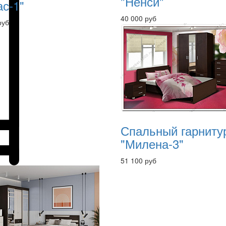
"Ненси"
ас-1"
40 000 руб
руб
Спальный гарниту
"Милена-3"
51 100 руб