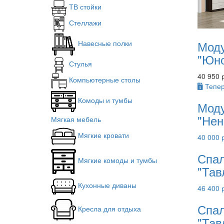
ТВ стойки
Стеллажи
Моду
Навесные полки
"Юн
Стулья
40 950 
Компьютерные столы
Тепер
Комоды и тумбы
Моду
"Нен
Мягкая мебель
Мягкие кровати
40 000 
Спал
Мягкие комоды и тумбы
"Тав
Кухонные диваны
46 400 
Спал
Кресла для отдыха
"Тав