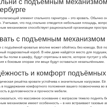
льни с подъемным механизмом 
ербурге
олагающий элемент спального гарнитура – это кровать. Обычно о
. Учитывая, что под спальню отводится небольшая площадь, вопро
ым механизмом способствует рациональной организации простра
вать с подъемным механизмом
 с подъёмной кроватью вполне может обойтись без комода. Всё по
ный подкроватный короб. В нём даже найдётся место для подушек,
и бы полки в шкафу, будут спрятаны в месте, которое пустует у о
ия к боковым опорам эти вещи будут оставаться незапылёнными.
ёжность и комфорт подъёмных
ическая решётка кровати устойчива к значительным нагрузкам. Её
 в поддержании комфортного положения вашего позвоночника во в
ость в долговечности и прочности мебели.
оказаться, что массивное основание с матрасом тяжело поднять бе
ым механизмом имеют особенность – в них встраивают газовые а