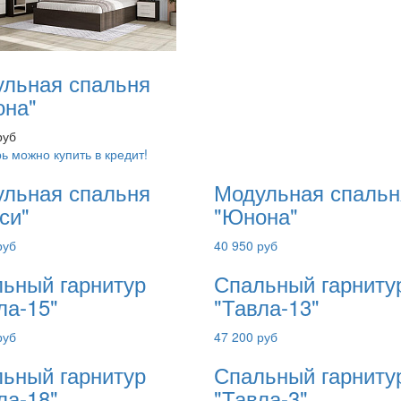
льная спальня
она"
руб
ь можно купить в кредит!
льная спальня
Модульная спальн
си"
"Юнона"
руб
40 950 руб
ьный гарнитур
Спальный гарниту
ла-15"
"Тавла-13"
руб
47 200 руб
ьный гарнитур
Спальный гарниту
ла-18"
"Тавла-3"