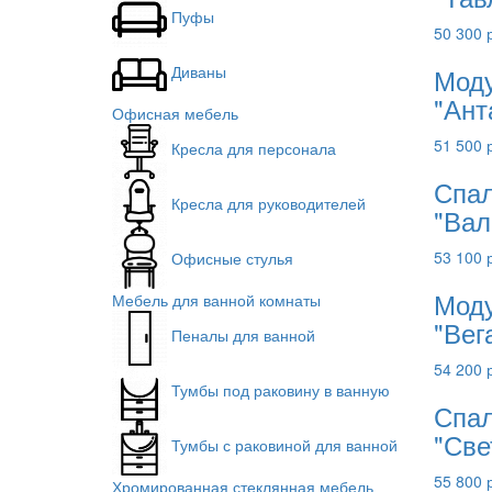
Пуфы
50 300 
Моду
Диваны
"Ант
Офисная мебель
51 500 
Кресла для персонала
Спал
Кресла для руководителей
"Вал
53 100 
Офисные стулья
Моду
Мебель для ванной комнаты
"Вег
Пеналы для ванной
54 200 
Тумбы под раковину в ванную
Спал
"Све
Тумбы с раковиной для ванной
55 800 
Хромированная стеклянная мебель