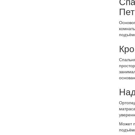
Спа
Пет
Основоп
комнаты
подъёмн
Кро
Спальня
простор
занимал
основан
Над
Ортопед
матраса
уверенн
Может п
подъёмн