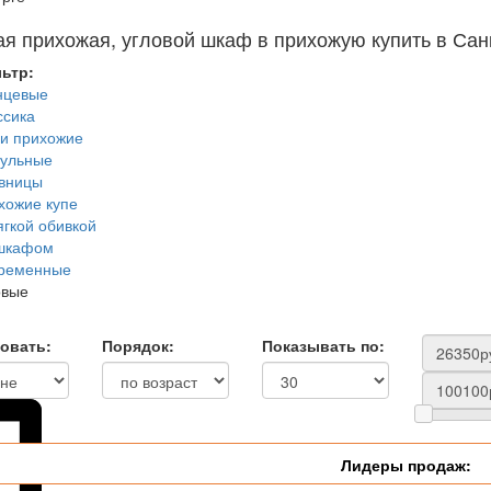
ая прихожая, угловой шкаф в прихожую купить в Сан
ьтр:
нцевые
ссика
и прихожие
ульные
вницы
хожие купе
ягкой обивкой
шкафом
ременные
овые
овать:
Порядок:
Показывать по:
Лидеры продаж: