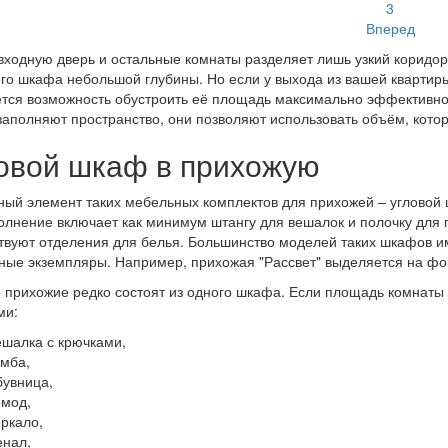
3
Вперед
входную дверь и остальные комнаты разделяет лишь узкий коридор,
го шкафа небольшой глубины. Но если у выхода из вашей квартиры
тся возможность обустроить её площадь максимально эффективно
заполняют пространство, они позволяют использовать объём, котор
овой шкаф в прихожую
ый элемент таких мебельных комплектов для прихожей – угловой
олнение включает как минимум штангу для вешалок и полочку для 
твуют отделения для белья. Большинство моделей таких шкафов и
ные экземпляры. Например, прихожая "Рассвет" выделяется на ф
 прихожие редко состоят из одного шкафа. Если площадь комнаты
ми:
ешалка с крючками,
умба,
бувница,
омод,
еркало,
енал,