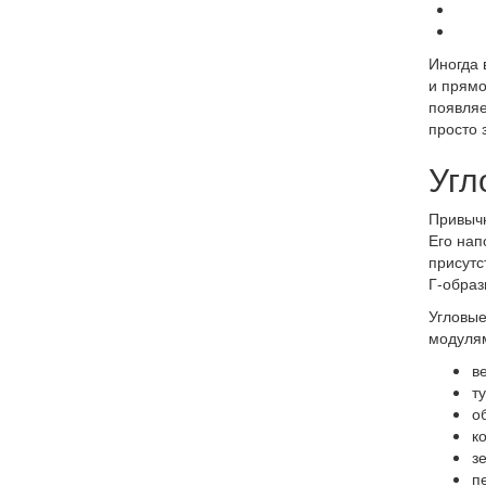
Иногда 
и прямо
появляе
просто 
Угл
Привычн
Его нап
присутс
Г-образ
Угловые
модуля
в
т
о
к
з
п