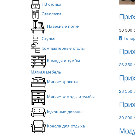
ТВ стойки
Стеллажи
Прих
Навесные полки
38 300 
Тепер
Стулья
Компьютерные столы
Прих
Комоды и тумбы
26 350 
Мягкая мебель
Прих
Мягкие кровати
28 550 
Мягкие комоды и тумбы
Прих
Кухонные диваны
30 200 
Кресла для отдыха
Моду