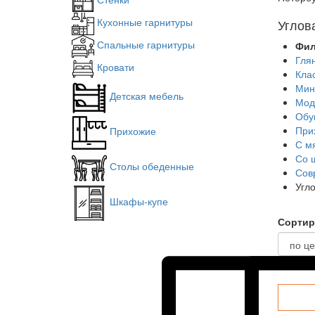
Кухонные гарнитуры
Углов
Спальные гарнитуры
Фил
Гля
Кровати
Кла
Мин
Детская мебель
Мод
Обу
При
Прихожие
С м
Со 
Столы обеденные
Сов
Угл
Шкафы-купе
Сортир