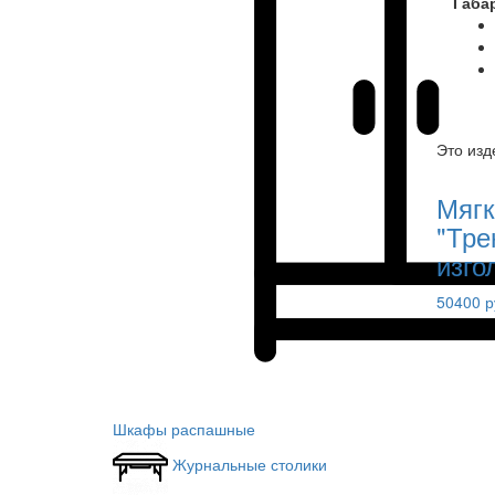
Габа
Это изд
Мягк
"Тре
изго
50400 р
Шкафы распашные
Журнальные столики