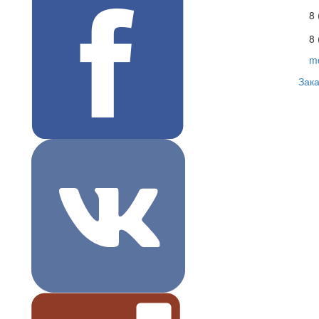
8
8 
m
Зака