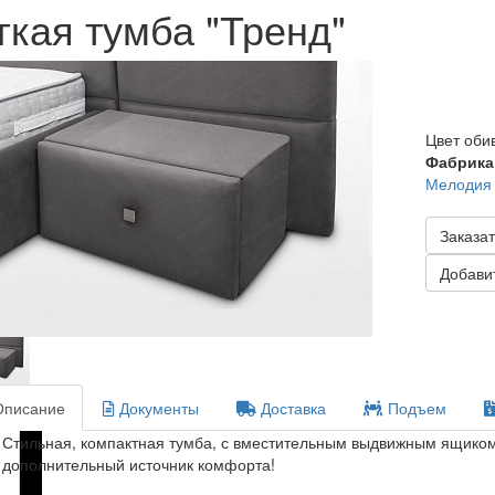
гкая тумба "Тренд"
Цвет оби
Фабрика
Мелодия
Заказат
Добавит
писание
Документы
Доставка
Подъем
Стильная, компактная тумба, с вместительным выдвижным ящиком
дополнительный источник комфорта!