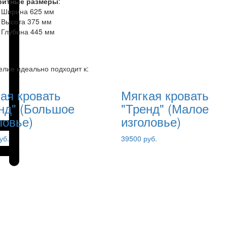
ритные размеры
:
Ширина 625 мм
Высота 375 мм
Глубина 445 мм
елие идеально подходит к:
ая кровать
Мягкая кровать
нд" (Большое
"Тренд" (Малое
ловье)
изголовье)
уб.
39500 руб.